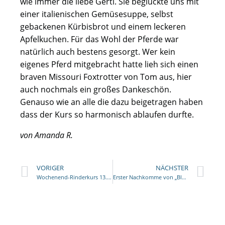
wie immer die liebe Gerti. Sie beglückte uns mit
einer italienischen Gemüsesuppe, selbst
gebackenen Kürbisbrot und einem leckeren
Apfelkuchen. Für das Wohl der Pferde war
natürlich auch bestens gesorgt. Wer kein
eigenes Pferd mitgebracht hatte lieh sich einen
braven Missouri Foxtrotter von Tom aus, hier
auch nochmals ein großes Dankeschön.
Genauso wie an alle die dazu beigetragen haben
dass der Kurs so harmonisch ablaufen durfte.
von Amanda R.
VORIGER
NÄCHSTER
Wochenend-Rinderkurs 13./14. Oktober 2018
Erster Nachkomme von „Blaze of Remedy’s Sheila“