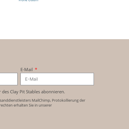
E-Mail
r des Clay Pit Stables abonnieren.
sanddienstleisters MailChimp, Protokollierung der
chten erhalten Sie in unserer